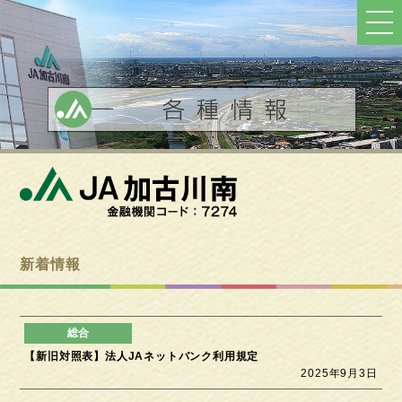
ト
ッ
プ
へ
戻
る
新着情報
【新旧対照表】法人JAネットバンク利用規定
2025年9月3日