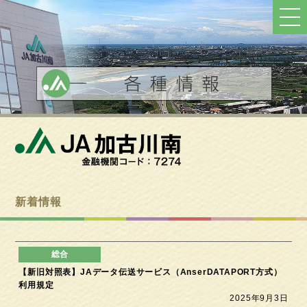
ト
ッ
プ
へ
戻
る
新着情報
【新旧対照表】JAデータ伝送サービス（AnserDATAPORT方式）
利用規定
2025年9月3日