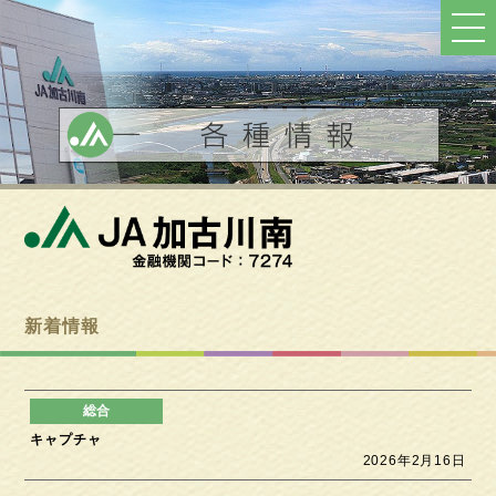
ト
ッ
プ
へ
戻
る
新着情報
キャプチャ
2026年2月16日