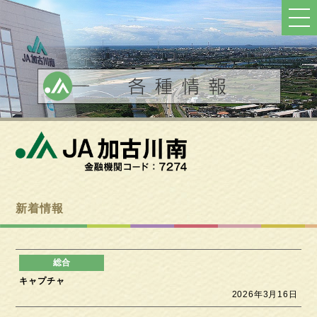
ト
ッ
プ
へ
戻
る
新着情報
キャプチャ
2026年3月16日