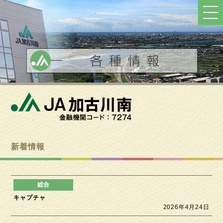
ト
ッ
プ
へ
戻
る
新着情報
キャプチャ
2026年4月24日