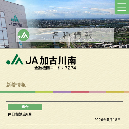
ト
ッ
プ
へ
戻
る
新着情報
休日相談会6月
2026年5月18日