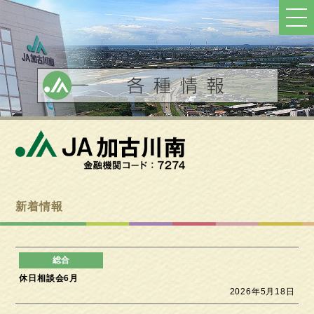
ト
ッ
プ
へ
戻
る
新着情報
休日相談会6月
2026年5月18日