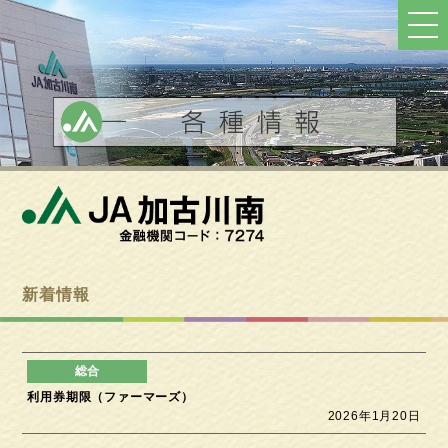
ト
ッ
プ
へ
戻
る
新着情報
利用券期限（ファーマーズ）
2026年1月20日