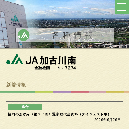
ト
ッ
プ
へ
戻
る
新着情報
協同のあゆみ〈第３７回〉通常総代会資料（ダイジェスト版）
2026年6月26日