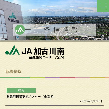
ト
ッ
プ
へ
戻
る
新着情報
営業時間変更周ポスター（全支所）
2025年8月26日