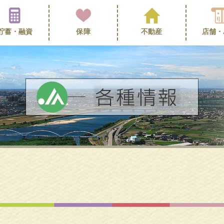
貯蓄・
融資
保障
不動産
店舗・