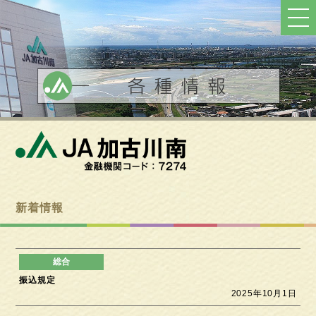
ト
ッ
プ
へ
戻
る
新着情報
振込規定
2025年10月1日