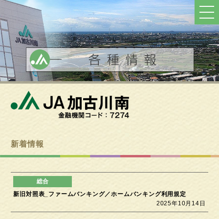
ト
ッ
プ
へ
戻
る
新着情報
新旧対照表_ファームバンキング／ホームバンキング利用規定
2025年10月14日