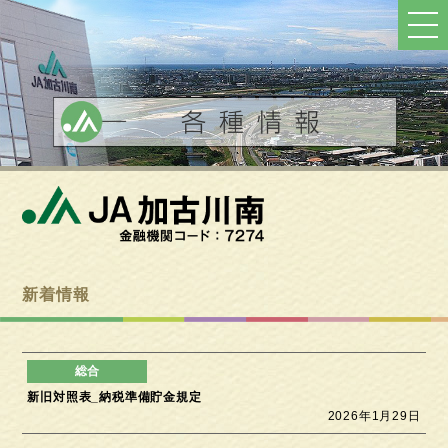
ト
ッ
プ
へ
戻
る
新着情報
新旧対照表_納税準備貯金規定
2026年1月29日