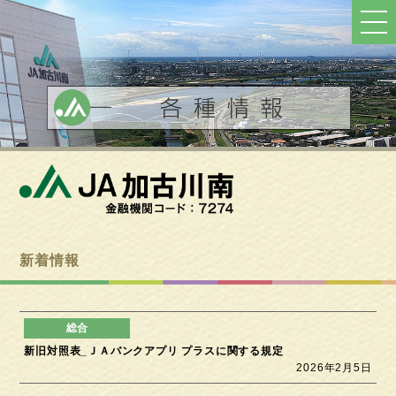
ト
ッ
プ
へ
戻
る
新着情報
新旧対照表_ＪＡバンクアプリ プラスに関する規定
2026年2月5日