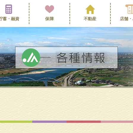
貯蓄・
融資
保障
不動産
店舗・