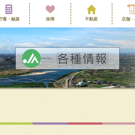
貯蓄・
融資
保障
不動産
店舗・