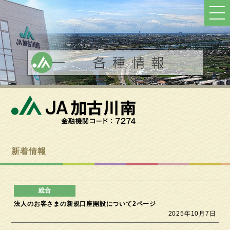
ト
ッ
プ
へ
戻
る
新着情報
法人のお客さまの新規口座開設について2ページ
2025年10月7日