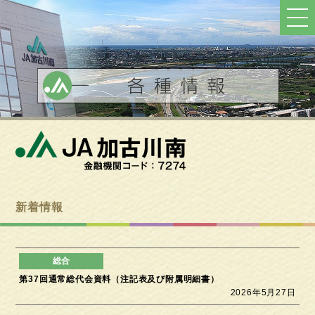
ト
ッ
プ
へ
戻
る
新着情報
第37回通常総代会資料（注記表及び附属明細書）
2026年5月27日