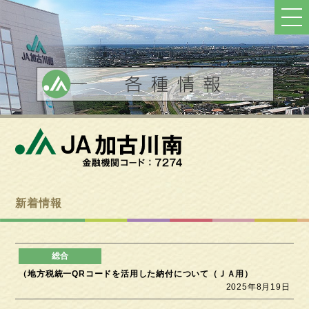
ト
ッ
プ
へ
戻
る
新着情報
（地方税統一QRコードを活用した納付について（ＪＡ用）
2025年8月19日