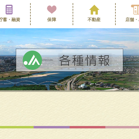
貯蓄・
融資
保障
不動産
店舗・