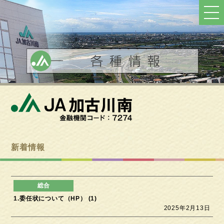
ト
ッ
プ
へ
戻
る
新着情報
1.委任状について（HP） (1)
2025年2月13日