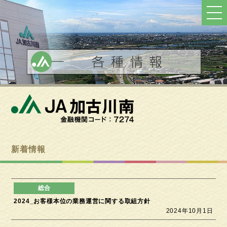
ト
ッ
プ
へ
戻
る
新着情報
2024_お客様本位の業務運営に関する取組方針
2024年10月1日