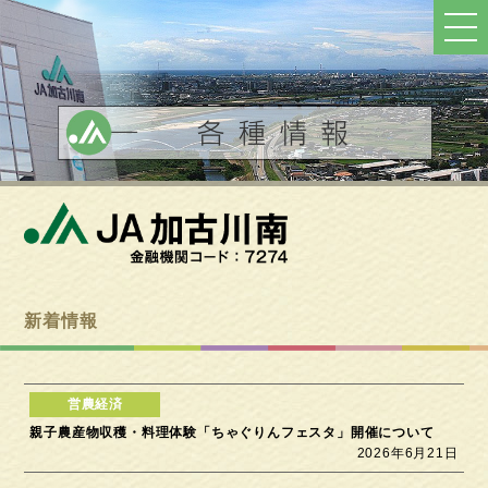
ト
ッ
プ
へ
戻
る
新着情報
親子農産物収穫・料理体験「ちゃぐりんフェスタ」開催について
2026年6月21日