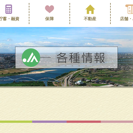
貯蓄・
融資
保障
不動産
店舗・