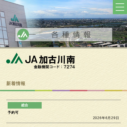
ト
ッ
プ
へ
戻
る
新着情報
予約可
2026年6月29日