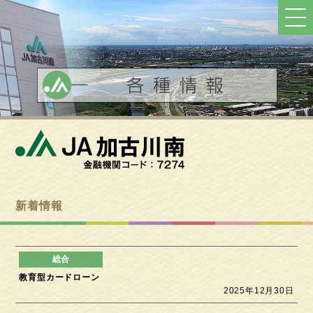
ト
ッ
プ
へ
戻
る
新着情報
教育型カードローン
2025年12月30日