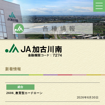
ト
ッ
プ
へ
戻
る
新着情報
2606_教育型カードローン
2026年6月30日