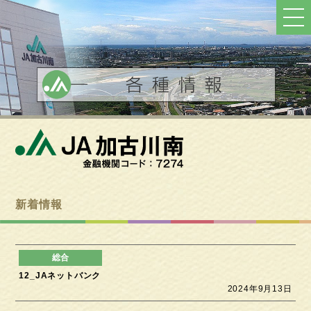
ト
ッ
プ
へ
戻
る
新着情報
12_JAネットバンク
2024年9月13日