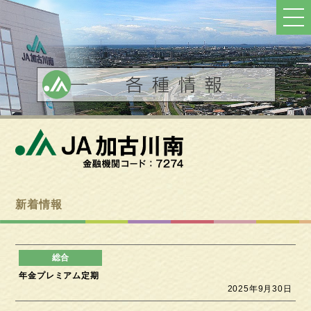
ト
ッ
プ
へ
戻
る
新着情報
年金プレミアム定期
2025年9月30日