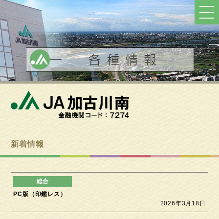
ト
ッ
プ
へ
戻
る
新着情報
PC版（印鑑レス）
2026年3月18日