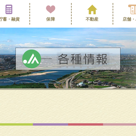
貯蓄・
融資
保障
不動産
店舗・