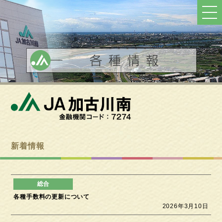
ト
ッ
プ
へ
戻
る
新着情報
各種手数料の更新について
2026年3月10日