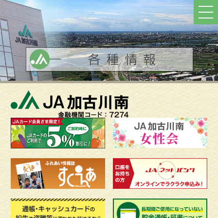
ト
ッ
プ
へ
戻
る