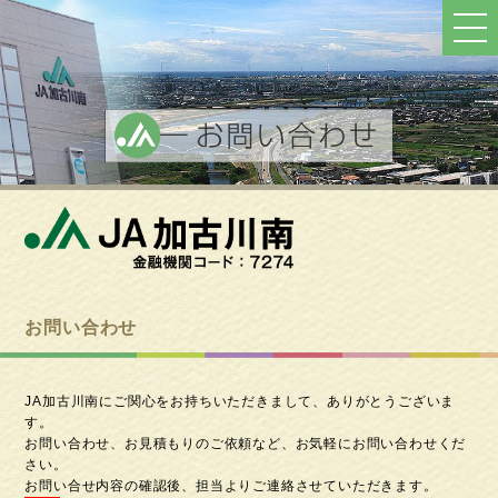
ト
ッ
プ
へ
戻
る
お問い合わせ
JA加古川南にご関心をお持ちいただきまして、ありがとうございま
す。
お問い合わせ、お見積もりのご依頼など、お気軽にお問い合わせくだ
さい。
お問い合せ内容の確認後、担当よりご連絡させていただきます。