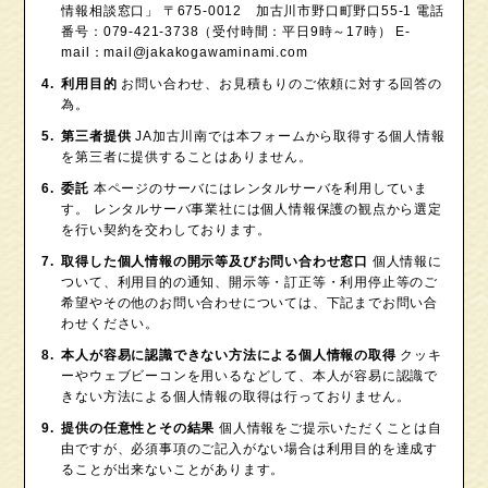
情報相談窓口」 〒675-0012 加古川市野口町野口55-1 電話
番号：079-421-3738（受付時間：平日9時～17時） E-
mail：mail@jakakogawaminami.com
利用目的
お問い合わせ、お見積もりのご依頼に対する回答の
為。
第三者提供
JA加古川南では本フォームから取得する個人情報
を第三者に提供することはありません。
委託
本ページのサーバにはレンタルサーバを利用していま
す。 レンタルサーバ事業社には個人情報保護の観点から選定
を行い契約を交わしております。
取得した個人情報の開示等及びお問い合わせ窓口
個人情報に
ついて、利用目的の通知、開示等・訂正等・利用停止等のご
希望やその他のお問い合わせについては、下記までお問い合
わせください。
本人が容易に認識できない方法による個人情報の取得
クッキ
ーやウェブビーコンを用いるなどして、本人が容易に認識で
きない方法による個人情報の取得は行っておりません。
提供の任意性とその結果
個人情報をご提示いただくことは自
由ですが、必須事項のご記入がない場合は利用目的を達成す
ることが出来ないことがあります。