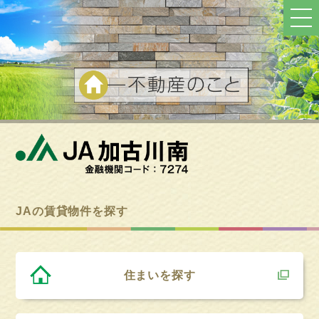
ト
ッ
プ
へ
戻
る
JAの賃貸物件を探す
住まいを探す