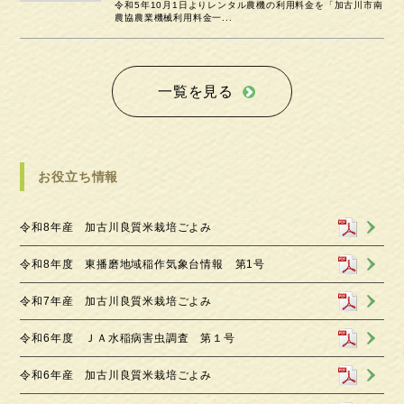
令和5年10月1日よりレンタル農機の利用料金を「加古川市南
農協農業機械利用料金一...
一覧を見る
お役立ち情報
令和8年産 加古川良質米栽培ごよみ
令和8年度 東播磨地域稲作気象台情報 第1号
令和7年産 加古川良質米栽培ごよみ
令和6年度 ＪＡ水稲病害虫調査 第１号
令和6年産 加古川良質米栽培ごよみ