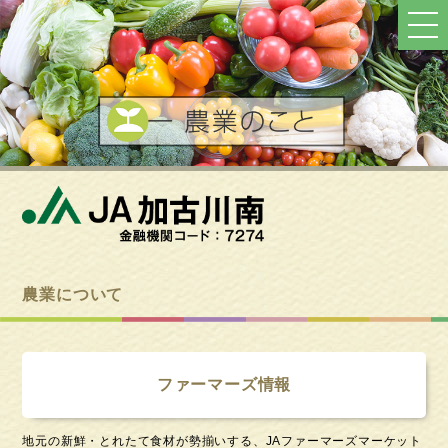
ト
ッ
プ
へ
戻
る
農業について
ファーマーズ情報
地元の新鮮・とれたて食材が勢揃いする、JAファーマーズマーケット