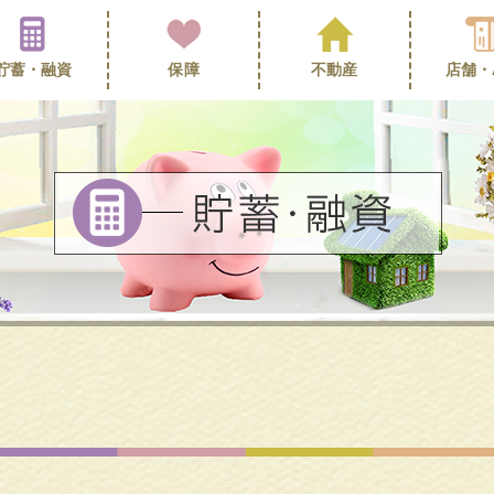
貯蓄・
融資
保障
不動産
店舗・