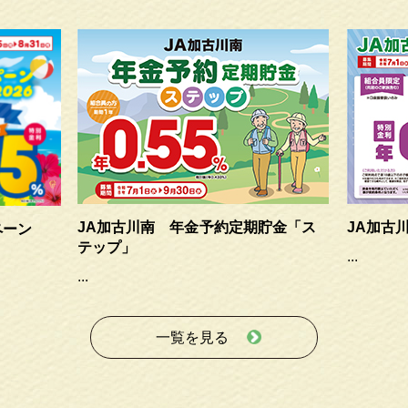
JA加古川南 年金予約定期貯金「ス
JA加古
ペーン
テップ」
...
...
一覧を見る