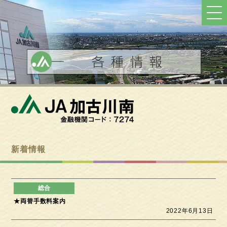
ト
ッ
プ
へ
戻
る
新着情報
★両替手数料案内
2022年6月13日