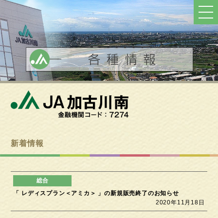
ト
ッ
プ
へ
戻
る
新着情報
「 レディスプラン＜アミカ＞ 」の新規販売終了のお知らせ
2020年11月18日