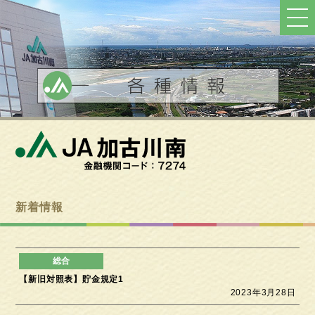
ト
ッ
プ
へ
戻
る
新着情報
【新旧対照表】貯金規定1
2023年3月28日