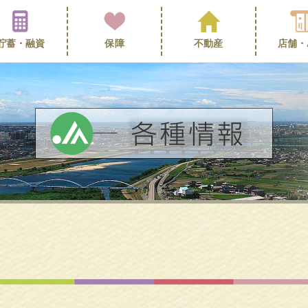
貯蓄・
融資
保障
不動産
店舗・