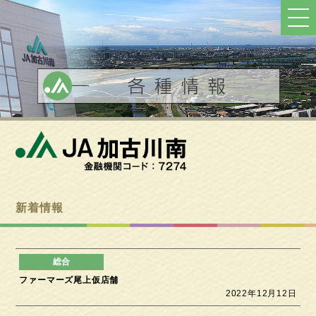
ト
ッ
プ
へ
戻
る
新着情報
ファーマーズ尾上仮店舗
2022年12月12日