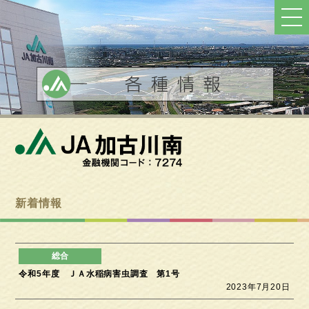
ト
ッ
プ
へ
戻
る
新着情報
令和5年度 ＪＡ水稲病害虫調査 第1号
2023年7月20日