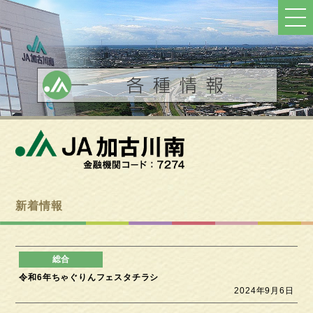
ト
ッ
プ
へ
戻
る
新着情報
令和6年ちゃぐりんフェスタチラシ
2024年9月6日