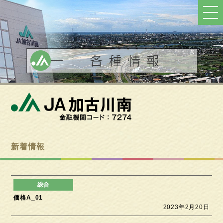
ト
ッ
プ
へ
戻
る
新着情報
価格A_01
2023年2月20日