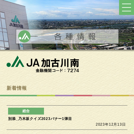
ト
ッ
プ
へ
戻
る
新着情報
別添_乃木坂クイズ2023バナー1弾目
2023年12月13日