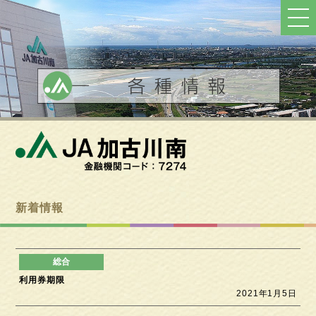
ト
ッ
プ
へ
戻
る
新着情報
利用券期限
2021年1月5日