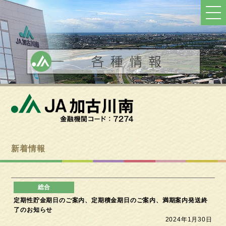
ト
ッ
プ
へ
戻
る
新着情報
定期性貯金期日のご案内、定期積金期日のご案内、満期案内発送終
了のお知らせ
2024年1月30日