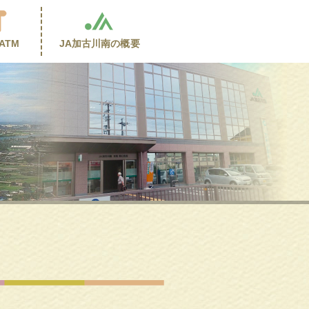
ATM
JA加古川南の
概要