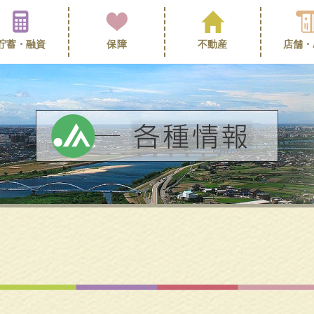
貯蓄・
融資
保障
不動産
店舗・